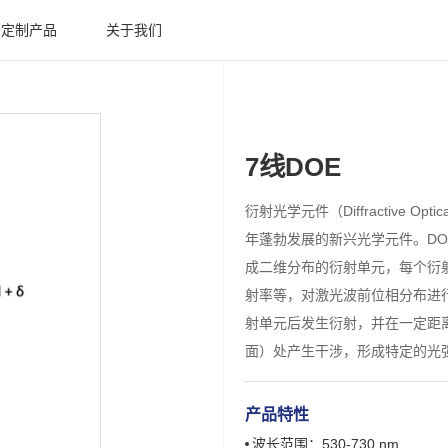
定制产品
关于我们
7线DOE
衍射光学元件（Diffractive Opti
年蓬勃发展的新兴光学元件。D
成二维分布的衍射单元，每个衍
射率等，对激光波前位相分布进
射单元后发生衍射，并在一定距
面）处产生干涉，形成特定的光
产品特性
波长范围：530-730 nm