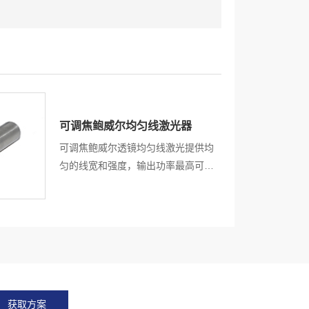
可调焦鲍威尔均匀线激光器
可调焦鲍威尔透镜均匀线激光提供均
匀的线宽和强度，输出功率最高可达
500mW。结构紧凑，高指向性，高
可靠性能，静电保护，过热保护，超
过300 多种鲍威尔棱镜，满足客户的
不同应用与需求。
获取方案