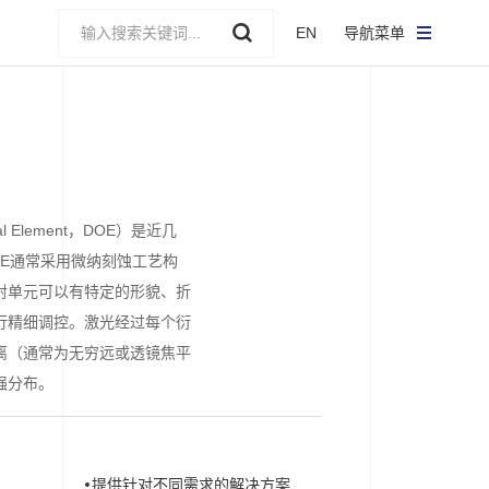
EN
导航菜单
cal Element，DOE）是近几
OE通常采用微纳刻蚀工艺构
射单元可以有特定的形貌、折
行精细调控。激光经过每个衍
离（通常为无穷远或透镜焦平
强分布。
提供针对不同需求的解决方案