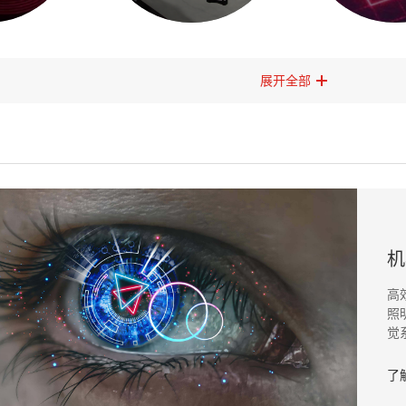
展开全部
机
高
照
觉
了