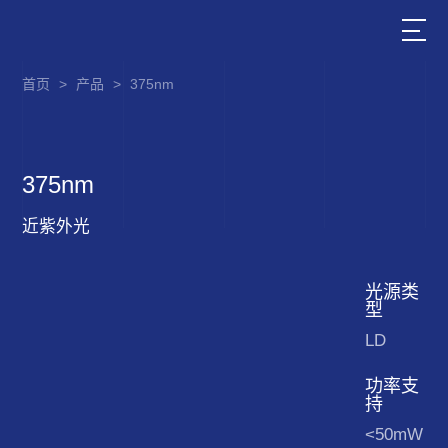
首页
>
产品
>
375nm
375nm
近紫外光
光源类
型
LD
功率支
持
<50mW