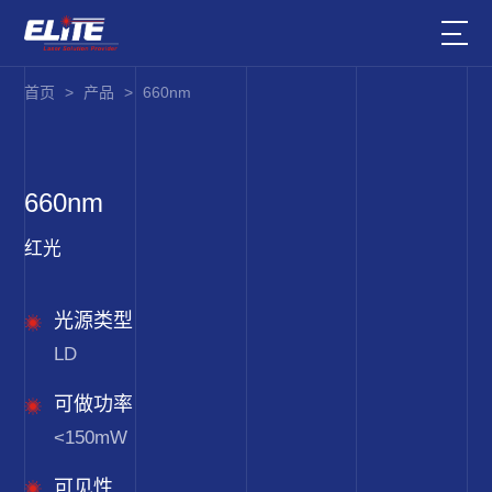
首页
>
产品
>
660nm
660nm
红光
光源类型
LD
可做功率
<150mW
可见性