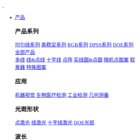
产品
产品系列
均匀线系列
高稳定系列
RGB系列
DPSS系列
DOE系列
全部产品
多线
线&点线
十字线
点阵
实线圆&点圆
随机点图案
取
景器
特殊图案
应用
机器视觉
生物医疗检测
工业检测
几何测量
光斑形状
点激光
线激光
十字线激光
DOE光斑
波长