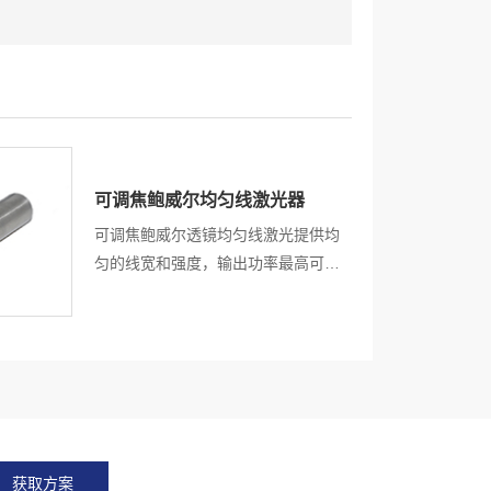
可调焦鲍威尔均匀线激光器
可调焦鲍威尔透镜均匀线激光提供均
匀的线宽和强度，输出功率最高可达
500mW。结构紧凑，高指向性，高
可靠性能，静电保护，过热保护，超
过300 多种鲍威尔棱镜，满足客户的
不同应用与需求。
获取方案