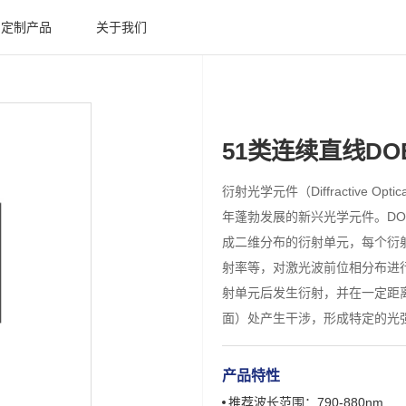
定制产品
关于我们
51类连续直线DO
衍射光学元件（Diffractive Opti
年蓬勃发展的新兴光学元件。D
成二维分布的衍射单元，每个衍
射率等，对激光波前位相分布进
射单元后发生衍射，并在一定距
面）处产生干涉，形成特定的光
产品特性
推荐波长范围：790-880nm