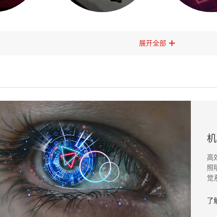
展开全部
机
高
照
觉
了