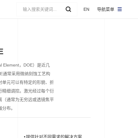
EN
导航菜单
E
cal Element，DOE）是近几
OE通常采用微纳刻蚀工艺构
射单元可以有特定的形貌、折
行精细调控。激光经过每个衍
离（通常为无穷远或透镜焦平
强分布。
提供针对不同需求的解决方案